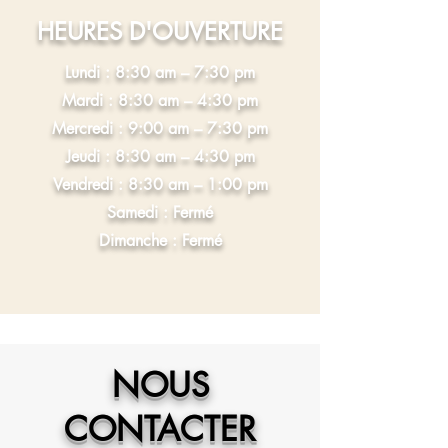
HEURES D'OUVERTURE
Lundi : 8
:3
0 am – 7:30
pm
Mardi : 8
:3
0 am – 4:30
pm
Mercredi : 9:00 am – 7:30 pm
Jeudi : 8
:3
0 am – 4:30
pm
Vendredi : 8
:3
0 am – 1:00
pm
Samedi : Fermé
Dimanche : Fermé
NOUS
CONTACTER