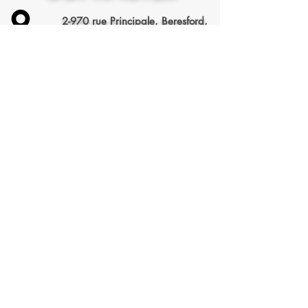
2-970 rue Principale, Beresford,
NB, E8K 2H6
(506) 545-6400
cliniquekyro@gmail.com