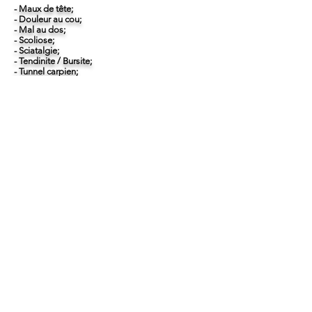
- Maux de tête;
- Douleur au cou;
- Mal au dos;
- Scoliose;
- Sciatalgie;
- Tendinite / Bursite;
- Tunnel carpien;
- Douleurs liées à la grossesse;
- Les blessures sportives;
- Corrections de posture.
De plus, la douleur aiguë ou chronique peut être
le résultat de plusieurs facteurs:
- Inactivité physique;
- Mauvaise posture;
- Mauvaise position de sommeil;
- Stress;
- Anxiété;
- Manipulation régulière d'objets lourds.
La fréquence et le type de traitements sont en
cohérence avec le profil du patient, l'intensité et
la durée des douleurs.